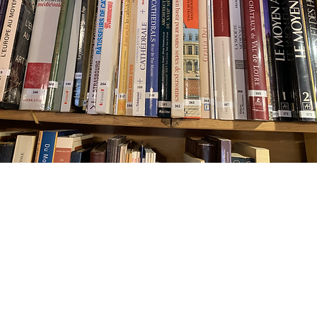
La Table Ronde de l'Architecture
(association sans but lucratif)
​SIRET: 103 400 685 00014
contact@latablerondearchitecture.com
67310 Westhoffen, France