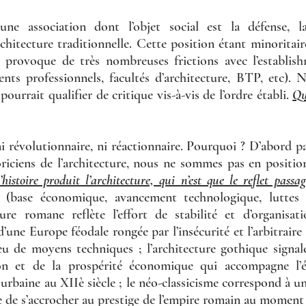
ne association dont l’objet social est la défense, l
rchitecture traditionnelle. Cette position étant minoritai
le provoque de très nombreuses frictions avec l’establis
ents professionnels, facultés d’architecture, BTP, etc). 
pourrait qualifier de critique vis-à-vis de l’ordre établi. 
Qu
ni révolutionnaire, ni réactionnaire. Pourquoi ? D’abord pa
oriciens de l’architecture, nous ne sommes pas en position 
’histoire produit l’architecture, qui n’est que le reflet passag
 (base économique, avancement technologique, luttes d
ture romane reflète l’effort de stabilité et d’organisati
une Europe féodale rongée par l’insécurité et l’arbitraire d
u de moyens techniques ; l’architecture gothique signale
tion et de la prospérité économique qui accompagne l’é
urbaine au XIIè siècle ; le néo-classicisme correspond à une
 de s’accrocher au prestige de l’empire romain au moment o