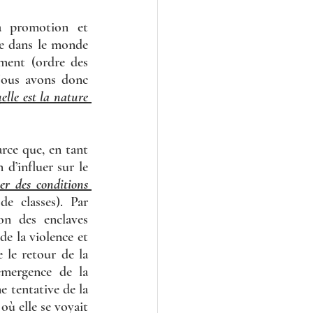
a promotion et 
re dans le monde 
hment (ordre des 
Nous avons donc 
elle est la nature 
rce que, en tant 
d’influer sur le 
er des conditions 
e classes). Par 
on des enclaves 
e la violence et 
 le retour de la 
mergence de la 
 tentative de la 
ù elle se voyait 