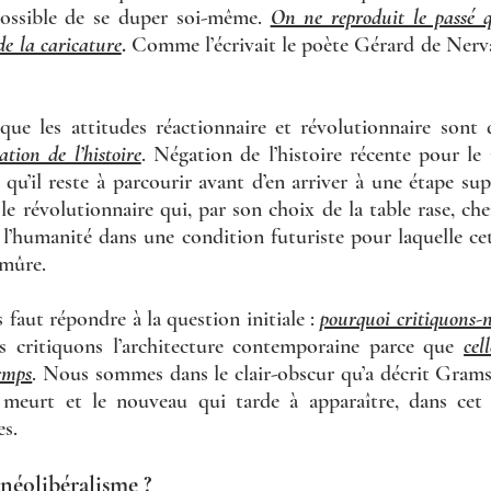
possible de se duper soi-même. 
On ne reproduit le passé q
de la caricature
.
 Comme l’écrivait le poète Gérard de Nerval
 les attitudes réactionnaire et révolutionnaire sont d
ation de l’histoire
. Négation de l’histoire récente pour le r
e qu’il reste à parcourir avant d’en arriver à une étape sup
 révolutionnaire qui, par son choix de la table rase, cher
 l’humanité dans une condition futuriste pour laquelle cett
mûre. 
s faut répondre à la question initiale : 
pourquoi critiquons-no
 critiquons l’architecture contemporaine parce que 
cel
emps
. Nous sommes dans le clair-obscur qu’a décrit Gramsc
meurt et le nouveau qui tarde à apparaître, dans cet e
s. 
 néolibéralisme ? 