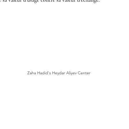
 sa valeur d’usage contre sa valeur d’échange. 
Zaha Hadid's Heydar Aliyev Center