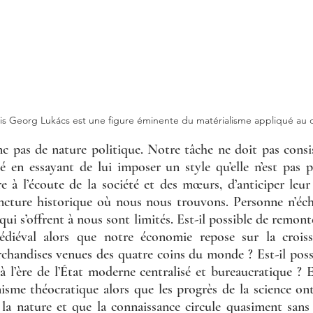
s Georg Lukács est une figure éminente du matérialisme appliqué au 
c pas de nature politique. Notre tâche ne doit pas consis
é en essayant de lui imposer un style qu’elle n’est pas prê
e à l’écoute de la société et des mœurs, d’anticiper leur
cture historique où nous nous trouvons. Personne n’éch
 qui s’offrent à nous sont limités. Est-il possible de remont
médiéval alors que notre économie repose sur la croiss
chandises venues des quatre coins du monde ? Est-il possi
 à l’ère de l’État moderne centralisé et bureaucratique ? Es
nisme théocratique alors que les progrès de la science on
 la nature et que la connaissance circule quasiment sans 