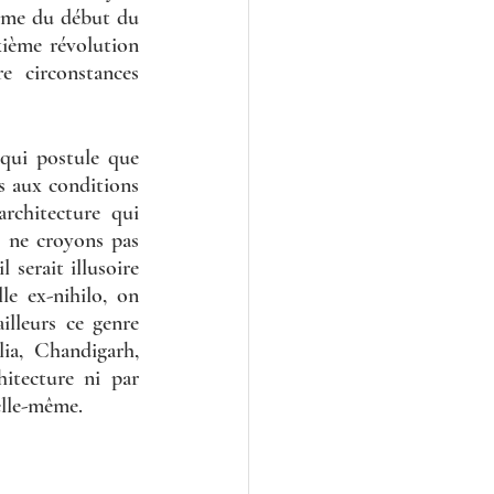
sme du début du 
ième révolution 
 circonstances 
 qui postule que 
s aux conditions 
architecture qui 
s ne croyons pas 
serait illusoire 
e ex-nihilo, on 
illeurs ce genre 
ia, Chandigarh, 
itecture ni par 
elle-même. 