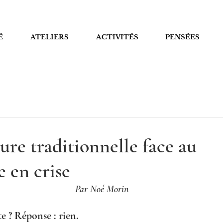
É
ATELIERS
ACTIVITÉS
PENSÉES
ture traditionnelle face au
e en crise
Par Noé Morin
te ? Réponse : rien.