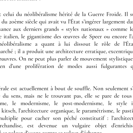
 celui du néolibéralisme hérité de la Guerre Froide. Il 
 du 20ème siècle qui avait vu l’État s’ingérer largement dan
sance aux derniers grands « styles nationaux » comme le 
me italien, le gigantisme des œuvres de Speer ou encore l
éolibéralisme a quant à lui dissout le rôle de l’Éta
arché ; il a produit une architecture erratique, excentrique
pauvres. On ne peut plus parler de mouvement stylistique
ien d’une prolifération de modes aussi fulgurantes 
érale est actuellement à bout de souffle. Non seulement s’es
e du sens, mais ne le trouvant pas, elle se pare de tous
e, le modernisme, le post-modernisme, le style int
 kitsch, l’architecture organique, le paramétrisme, le pas
 multiplie pour cacher son péché constitutif : l’architect
chandise, est devenue un vulgaire objet d’enrichis