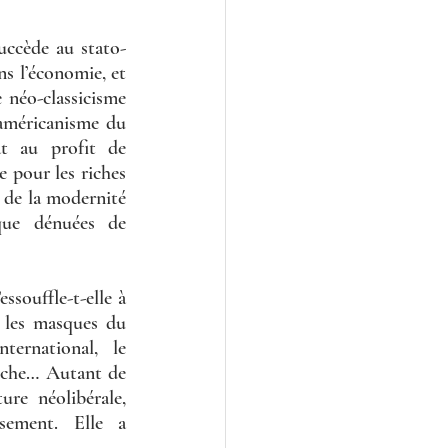
succède au stato-
s l’économie, et 
néo-classicisme 
’américanisme du 
t au profit de 
 pour les riches 
 de la modernité 
que dénuées de 
souffle-t-elle à 
 les masques du 
ernational, le 
tiche… Autant de 
ure néolibérale, 
sement. Elle a 