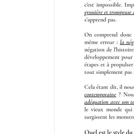
c’est impossible. Im
grossière et trompeuse 
s’apprend pas. 
On comprend donc que
même erreur : 
la nég
négation de l’histoir
développement pour le
étapes et à propulser
tout simplement pas 
Cela étant dit, il nou
contemporaine
 ? Nous
adéquation avec son t
le vieux monde qui 
surgissent les monstre
Quel est le style du