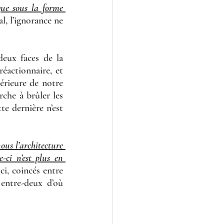
ue sous la forme 
, l’ignorance ne 
eux faces de la 
éactionnaire, et 
érieure de notre 
che à brûler les 
e dernière n’est 
us l’architecture 
le-ci n’est plus en 
i, coincés entre 
ntre-deux d’où 