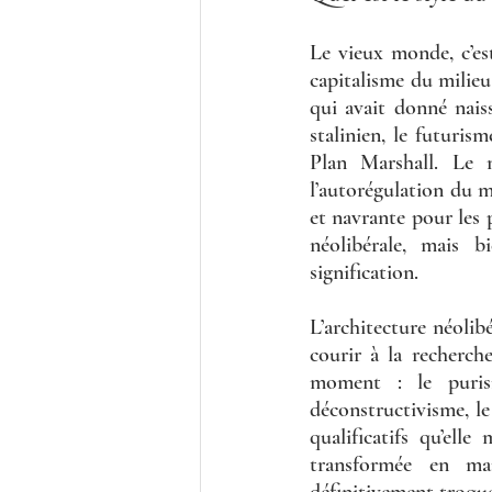
Le vieux monde, c’est
capitalisme du milieu
qui avait donné nais
stalinien, le futuris
Plan Marshall. Le n
l’autorégulation du m
et navrante pour les 
néolibérale, mais b
signification. 
L’architecture néolib
courir à la recherch
moment : le purism
déconstructivisme, le
qualificatifs qu’elle
transformée en mar