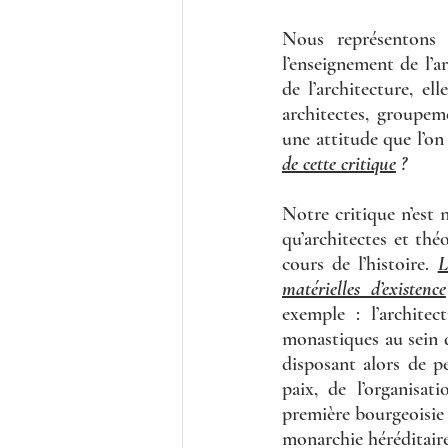
Nous représentons u
l’enseignement de l’a
de l’architecture, el
architectes, groupem
une attitude que l’on 
de cette critique
 ? 
Notre critique n’est 
qu’architectes et thé
cours de l’histoire. 
L
matérielles d’existence
exemple : l’architec
monastiques au sein d’
disposant alors de pe
paix, de l’organisa
première bourgeoisie 
monarchie héréditaire