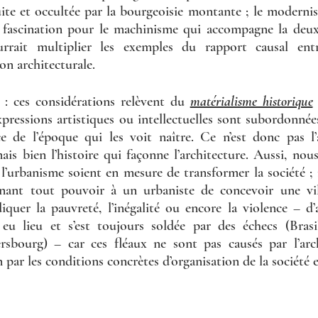
ite et occultée par la bourgeoisie montante ; le moderni
a fascination pour le machinisme qui accompagne la deux
urrait multiplier les exemples du rapport causal entre
on architecturale. 
 : ces considérations relèvent du 
matérialisme historique
xpressions artistiques ou intellectuelles sont subordonnée
ce de l’époque qui les voit naître. Ce n’est donc pas l’
 mais bien l’histoire qui façonne l’architecture. Aussi, nou
l’urbanisme soient en mesure de transformer la société ; il 
nant tout pouvoir à un urbaniste de concevoir une vill
iquer la pauvreté, l’inégalité ou encore la violence – d’a
 eu lieu et s’est toujours soldée par des échecs (Brasil
ersbourg) – car ces fléaux ne sont pas causés par l’arch
 par les conditions concrètes d’organisation de la société 