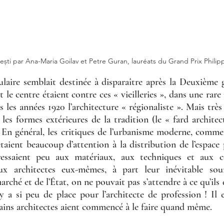
ești par Ana-Maria Goilav et Petre Guran, lauréats du Grand Prix Philip
ulaire semblait destinée à disparaître après la Deuxième 
t le centre étaient contre ces « vieilleries », dans une rare 
is les années 1920 l’architecture « régionaliste ». Mais très 
 les formes extérieures de la tradition (le « fard architect
 En général, les critiques de l’urbanisme moderne, comme c
taient beaucoup d’attention à la distribution de l’espace p
téressaient peu aux matériaux, aux techniques et aux c
ux architectes eux-mêmes, à part leur inévitable soum
ché et de l’État, on ne pouvait pas s’attendre à ce qu’ils 
y a si peu de place pour l’architecte de profession ! Il e
ains architectes aient commencé à le faire quand même.