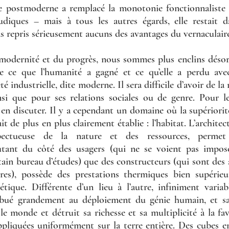
ure postmoderne a remplacé la monotonie fonctionnaliste 
diques – mais à tous les autres égards, elle restait d
s repris sérieusement aucuns des avantages du vernaculaire
a modernité et du progrès, nous sommes plus enclins déso
le ce que l’humanité a gagné et ce qu’elle a perdu ave
té industrielle, dite moderne. Il sera difficile d’avoir de la 
nsi que pour ses relations sociales ou de genre. Pour le
t en discuter. Il y a cependant un domaine où la supériorit
ît de plus en plus clairement établie : l’habitat. L’architec
pectueuse de la nature et des ressources, permet
tant du côté des usagers (qui ne se voient pas imposer
ain bureau d’études) que des constructeurs (qui sont des ar
s), possède des prestations thermiques bien supérieure
que. Différente d’un lieu à l’autre, infiniment variable
ibué grandement au déploiement du génie humain, et sa 
le monde et détruit sa richesse et sa multiplicité à la fa
ppliquées uniformément sur la terre entière. Des cubes en