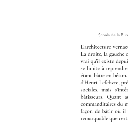
Școala de la Bun
L’architecture vernac
La droite, la gauche e
vrai qu’il existe depu
se limite à reprendre
étant bâtie en béton.
d'Henri Lefebvre, prê
sociales, mais s’in
bâtisseurs. Quant a
commanditaires du mar
façon de bâtir où il 
remarquable que cert