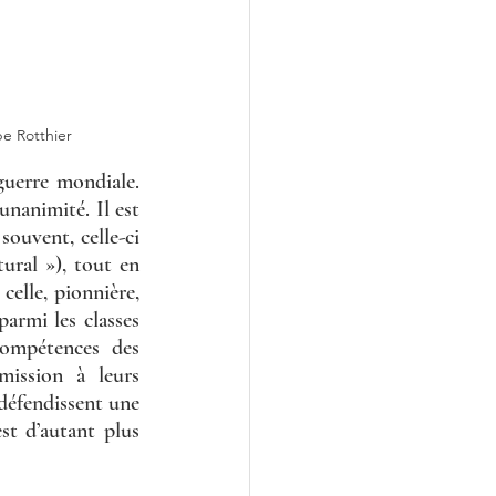
pe Rotthier
guerre mondiale. 
unanimité. Il est 
souvent, celle-ci 
ural »), tout en 
elle, pionnière, 
armi les classes 
ompétences des 
ission à leurs 
défendissent une 
st d’autant plus 