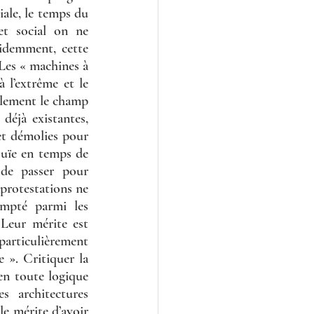
ale, le temps du 
t social on ne 
idemment, cette 
Les « machines à 
 l’extrême et le 
lement le champ 
déjà existantes, 
et démolies pour 
ouïe en temps de 
de passer pour 
protestations ne 
mpté parmi les 
 Leur mérite est 
articulièrement 
». Critiquer la 
n toute logique 
 architectures 
e mérite d’avoir 