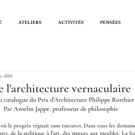
É
ATELIERS
ACTIVITÉS
PENSÉES
v. 2024
e l'architecture vernaculaire
u catalogue du Prix d'Architecture Philippe Rotthier
Par Anselm Jappe, professeur de philosophie 
où le progrès régnait sans entraves. Dans tous les domaines 
ts, de la politique à l’art, des mœurs aux meubles. La foi