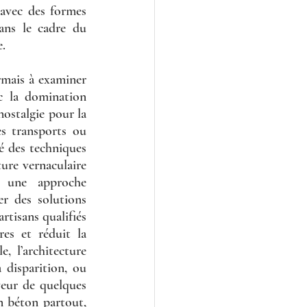
avec des formes 
ans le cadre du 
. 
rmais à examiner 
c la domination 
nostalgie pour la 
s transports ou 
é des techniques 
ture vernaculaire 
 une approche 
 des solutions 
tisans qualifiés 
s et réduit la 
, l’architecture 
disparition, ou 
veur de quelques 
 béton partout, 