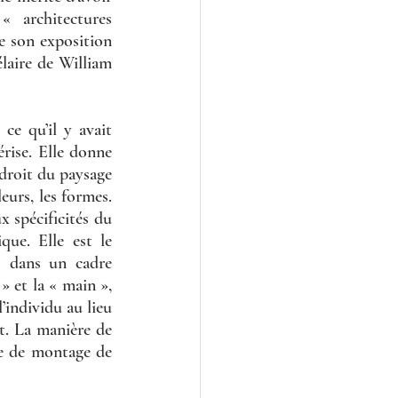
 architectures 
e son exposition 
laire de William 
 qu’il y avait 
érise. Elle donne 
 droit du paysage 
urs, les formes. 
 spécificités du 
ue. Elle est le 
s dans un cadre 
 et la « main », 
’individu au lieu 
t. La manière de 
ne de montage de 