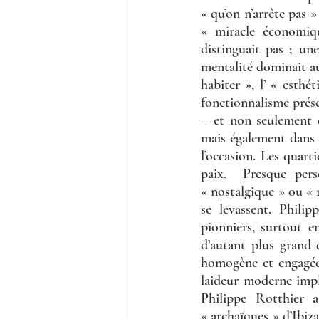
« qu’on n’arrête pas 
« miracle économiqu
distinguait pas ; un
mentalité dominait au
habiter », l’ « esthé
fonctionnalisme prés
– et non seulement da
mais également dans c
l’occasion. Les quart
paix.  Presque per
« nostalgique » ou « 
se levassent. Phili
pionniers, surtout en
d’autant plus grand 
homogène et engagée 
laideur moderne impl
Philippe Rotthier a
« archaïques » d’Ibiz