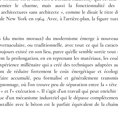
emier le charme, mais aussi la fonctionnalité des «
 architectures sans architecte », comme le disait le titre d
 New York en 1964. Avec, à l’arrière-plan, la figure tuté
s (du moins moraux) du modernisme émerge à nouveau ce
 vernaculaire, ou traditionnelle, avec tout ce qui la caract
oujours existé en son lieu, parce qu’elle semble sortie tout
nt la prolongation, en en reprenant les matériaux, les coule
expérience millénaire qui a créé des techniques adaptées aux
nt de réduire fortement le coût énergétique et écologiq
-faire accumulé, peu formalisé et généralement transmi
nonnage, où l’on trouve peu de séparation entre la « tête »
 et l'« exécution ». Il s’agit d’un travail qui peut enrichir l
roue d’un mécanisme industriel qui le dépasse complètemen
installée avec le béton est le parfait équivalent de la chaî