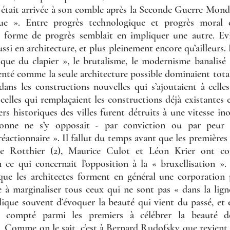
» était arrivée à son comble après la Seconde Guerre Mondi
e ». Entre progrès technologique et progrès moral e
e forme de progrès semblait en impliquer une autre. Ev
ssi en architecture, et plus pleinement encore qu’ailleurs. 
tique du clapier », le brutalisme, le modernisme banalisé à
enté comme la seule architecture possible dominaient tota
ns les constructions nouvelles qui s’ajoutaient à celles 
elles qui remplaçaient les constructions déjà existantes 
iers historiques des villes furent détruits à une vitesse in
sonne ne s’y opposait - par conviction ou par peur 
réactionnaire ». Il fallut du temps avant que les premières 
ppe Rotthier (2), Maurice Culot et Léon Krier ont co
 ce qui concernait l’opposition à la « bruxellisation ».
que les architectes forment en général une corporation p
à marginaliser tous ceux qui ne sont pas « dans la ligne 
ique souvent d’évoquer la beauté qui vient du passé, et e
 compté parmi les premiers à célébrer la beauté des
a. Comme on le sait, c’est à Bernard Rudofsky que revient l