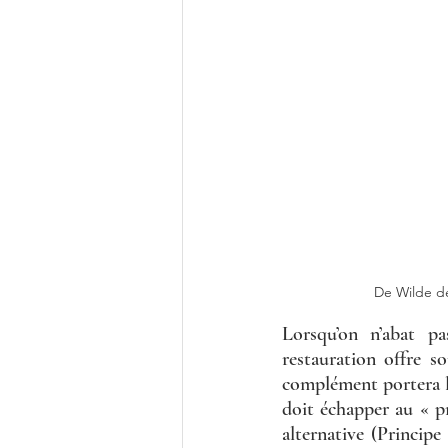
De Wilde de
Lorsqu’on n’abat pa
restauration offre so
complément portera l
doit échapper au « pr
alternative (Principe